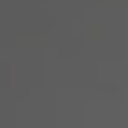
Branding Profesional
$3
IDR 77.000
Create an account to favorite this design!