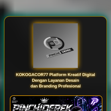
Identitas visual penting karena menjadi
kesan pertama yang dilihat audiens saat
mengenal sebuah brand. Logo, warna,
tipografi, dan gaya desain yang
konsisten dapat memperkuat citra
profesional sekaligus membuat brand
lebih menonjol di tengah persaingan
digital.
KOKOGACOR77 Platform Kreatif Digital
Dengan Layanan Desain
Nikmati
Bonus Deposit 5%
Khusus untuk Pengguna Setia
dan Branding Profesional
KOKOGACOR77!
KEUNGGULAN SITUS KOKOGACOR77
Murah!