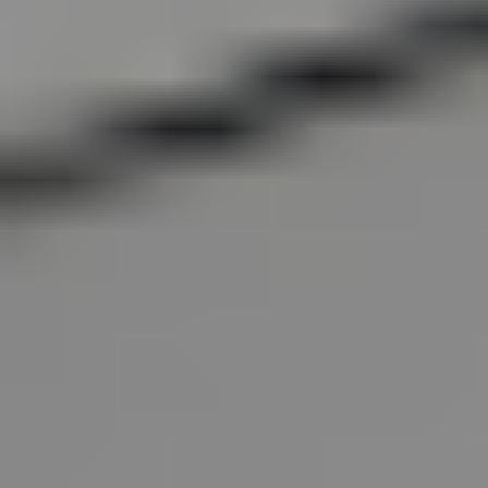
Responsibility
Create Account
Cart Preview (0)
You're
$70.00
Away from
FREE US Shipping!
$0
$70
Your Cart is empty...
Discover something you'll love!
animals
anime
drinks
fantasy
food
funny
movies
sci-fi
sports
television
vintage
Shop Designs
New Tees on Sale
Newest Designers
Tag Directory