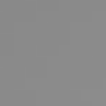
Artist Collections
Featured Designers
Artists to Watch
Creators to Watch
AAPI Artists
BIPOC Artists
Black Artists
Celebrate
Women Artists
LGBTQIA Artists
Ukrainian Artists
Back To Menu
Adult Apparel
Situs Terpercaya
Shorts
New!
Hoodies
Long Sleeve Situs Terpercaya