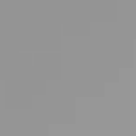
vintage
animals
drinks
food
politics
All Popular Designs
Support
Order Status
FAQ
Contact Us
Update Your Browsing Preferences
Shipping Country:
Currency:
Cancel
Katie:
5'10"
160
PROMO
Select your person:
Male
Female
LOGIN