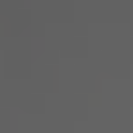
KOKOGACOR77 merupakan platform kreatif digital yang