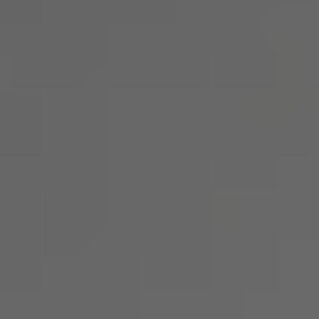
yang ingin membangun identitas visual
secara profesional.
Nabila Maharani - Surabaya
Saya suka pendekatan KOKOGACOR77
karena layanan desainnya terasa modern
tanpa membuat proses branding terlihat
rumit. Informasinya jelas, bahasanya ringan,
dan membantu pengguna memahami
pentingnya tampilan visual yang konsisten.
Fajar Ramadhan - Denpasar
KOKOGACOR77 memberi gambaran yang
menarik tentang bagaimana desain dan
branding profesional bisa memperkuat citra