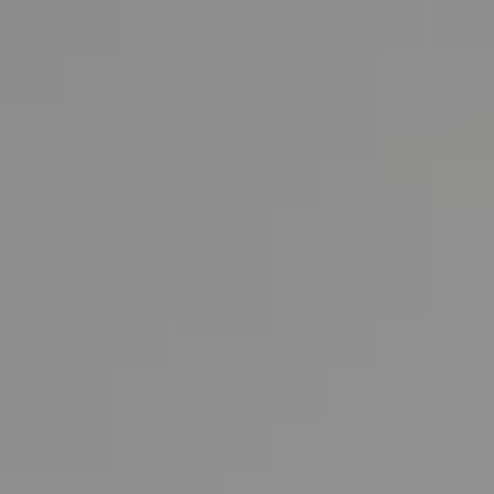
Stickers
Magnets
Phone Cases
Pins
Totes
Back To Menu
Home Goods
Mugs
Tapestries
Wall Art