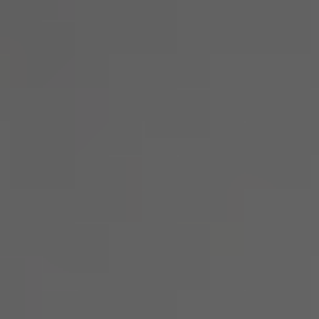
KOKOGACOR77 merupakan platform kreatif digital yang