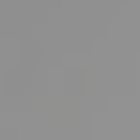
Pillows
Back To Menu
Shop Designs
Discover a classic design or new favorite artist
Apparel
Shop for Adults & Kids