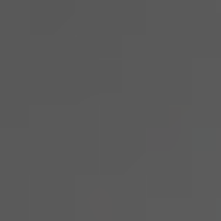
Cari kami di Google : KOKOGACOR77
Platform kreatif digital untuk membangun identitas brand yang lebih
profesional
KOKOGACOR77 menghadirkan layanan desain dan branding
yang membantu bisnis tampil lebih rapi, modern, dan mudah
dikenali
Nikmati pendekatan kreatif digital dengan fokus pada visual,
konsistensi brand, dan strategi branding profesional
Explore Categories
Popular Products