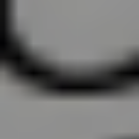
© TP Apparel LLC 2012 - 2025
United States - $ USD
Product Safety
Intellectual Property Policy
CA: Do Not Sell
My Personal Information
Privacy Policy
Terms
Welcome Guest!
Log In
Sign Up
Create an account to save your favorite designs for
viewing anytime, on any device.
Create an Account
Artist Sign Up
About TeePublic
Social