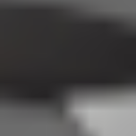
strategi branding dengan bahasa yang tidak
kaku. Cocok untuk pemilik usaha yang ingin
memperkuat tampilan brand secara lebih
profesional.
Maya Prameswari - Semarang
KOKOGACOR77 berhasil menghadirkan
kesan platform kreatif digital yang praktis
dan relevan. Layanan desain serta branding
profesionalnya terasa membantu untuk
membuat identitas bisnis terlihat lebih rapi,
modern, dan mudah dikenali.