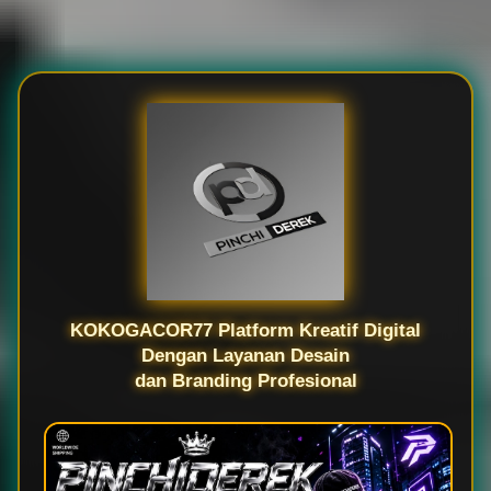
Identitas visual penting karena menjadi
kesan pertama yang dilihat audiens saat
mengenal sebuah brand. Logo, warna,
tipografi, dan gaya desain yang
konsisten dapat memperkuat citra
profesional sekaligus membuat brand
lebih menonjol di tengah persaingan
digital.
KOKOGACOR77 Platform Kreatif Digital
Dengan Layanan Desain
Nikmati
Bonus Deposit 5%
Khusus untuk Pengguna Setia
dan Branding Profesional
KOKOGACOR77!
KEUNGGULAN SITUS KOKOGACOR77
Murah!