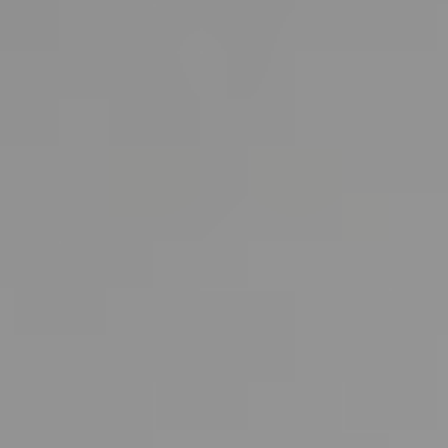
Accessories
Express yourself with stickers and more
Home Goods
Decorate with pillows, tapestries, and more
Popular Products
Situs Terpercaya
Shorts
Hoodies
Hats
Kids Situs
Terpercaya
Stickers
Tank Tops
Mugs
Browse All Topics
funny
music
anime
movies
television
sports
sci-fi