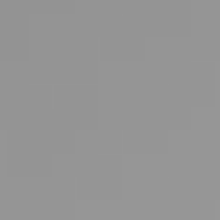
vintage
animals
drinks
food
politics
All Popular Designs
Support
Order Status
FAQ
Contact Us
Update Your Browsing Preferences
Shipping Country:
Currency:
Cancel
Katie:
5'10"
160
PROMO
Select your person:
Male
Female
LOGIN