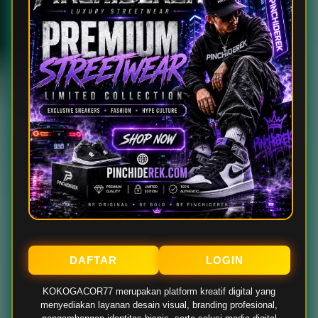
4.9 out of 5
Game online
4.9 out of 5
Bonus Terbesar
4.6 out of 5
KOKOGACOR77 Platform Kreatif Digital Dengan
Layanan Desain dan Branding Profesional
Di tengah kebutuhan visual digital yang semakin kompetitif,
KOKOGACOR77
hadir sebagai platform kreatif digital yang
membantu brand tampil lebih rapi, profesional, dan mudah
dikenali. Melalui layanan desain dan branding yang terarah,
platform ini mendukung pelaku usaha, kreator, maupun
pemilik brand dalam membangun identitas visual yang kuat.
Branding tidak hanya berbicara tentang logo atau warna,
DAFTAR
LOGIN
tetapi juga tentang bagaimana sebuah bisnis menyampaikan
karakter, nilai, dan kesan pertama kepada audiens. Dengan
KOKOGACOR77 merupakan platform kreatif digital yang
pendekatan desain yang konsisten, tampilan visual yang
menyediakan layanan desain visual, branding profesional,
modern, serta strategi komunikasi brand yang lebih jelas,