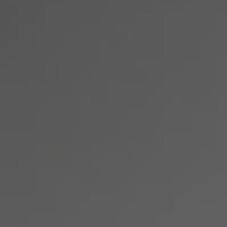
Link Daftar KOKOGACOR77
Home
LOGIN
Design ID: 74165272
KOKOGACOR77 Platform Kr
Profesional
$3
IDR 77.000
Create an account to favorite this design!