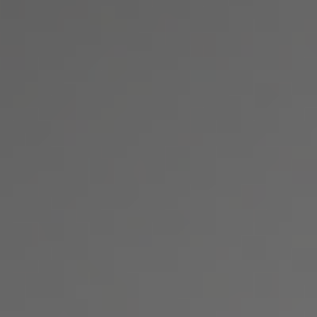
DAFTAR
 Desain dan Branding