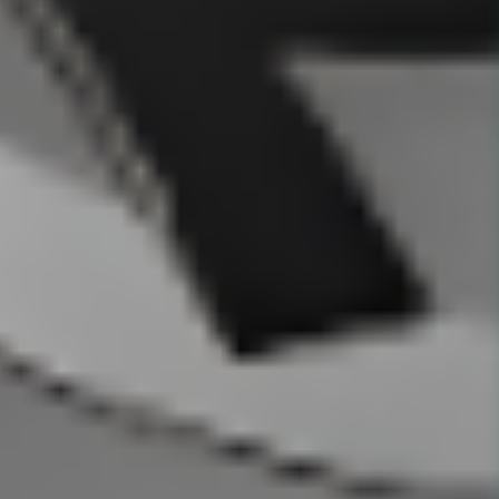
KOKOGACOR77 merupakan platform kreatif digital yang meny
membantu meningkatkan citra dan daya saing brand secara 