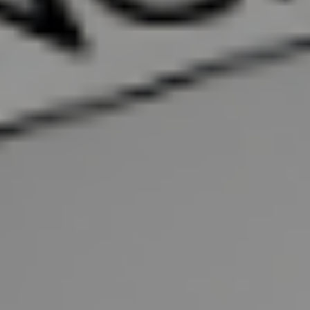
Dika Aryanata - Makassar
Konten KOKOGACOR77 terasa segar karena
membahas desain, identitas visual, dan strategi
branding dengan bahasa yang tidak kaku. Cocok
untuk pemilik usaha yang ingin memperkuat
tampilan brand secara lebih profesional.
FAQ SEPUTAR TeePublic
OKOGACOR77?