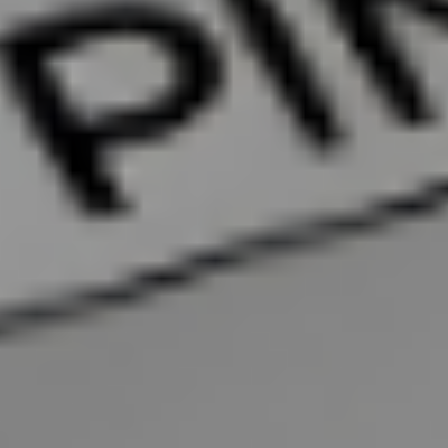
Salsa Anindita - Yogyakarta
Setelah melihat layanan KOKOGACOR77, saya
jadi lebih paham bahwa branding bukan hanya
soal logo, tetapi juga cara membangun kesan
profesional. Alurnya mudah dimengerti dan cocok
untuk brand yang ingin tampil lebih percaya diri.
Apa yang dimaksud dengan K