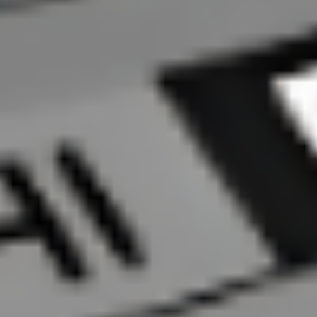
DAFTAR
Fajar Ramadhan - Denpasar
KOKOGACOR77 memberi gambaran yang
menarik tentang bagaimana desain dan branding
profesional bisa memperkuat citra sebuah bisnis.
Kontennya terasa natural, informatif, dan relevan
untuk kebutuhan digital masa kini.