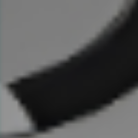
dentitas bisnis, serta solusi media digital modern untuk