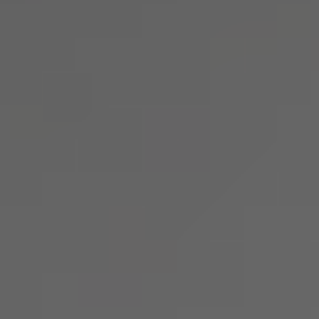
menyediakan layanan desain visual, branding profesional,
pengembangan identitas bisnis, serta solusi media digital
modern untuk membantu meningkatkan citra dan daya saing
brand secara optimal.
LOGIN
DAFTAR
$Ħ.Ŵ$
Ulasan Pengguna TeePublic
Rangga Pratama - Bandung
KOKOGACOR77 terasa seperti platform
kreatif digital yang membantu kebutuhan
desain dan branding jadi lebih terarah.
Penyajian layanannya rapi, mudah
dipahami, dan cocok untuk pelaku usaha