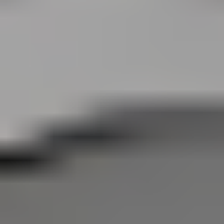
profesional penting untuk bisnis?
Desain dan branding profesional penting
karena membantu bisnis terlihat lebih
terpercaya, mudah dikenali, dan
memiliki karakter visual yang kuat.
Dengan identitas yang rapi, sebuah
brand dapat menyampaikan pesan
dengan lebih jelas kepada audiens.
Apa saja layanan kreatif yang
relevan dengan KOKOGACOR77?
KOKOGACOR77 relevan dengan
kebutuhan seperti desain visual,
penguatan identitas brand, konsep
konten digital, dan penyusunan tampilan
kreatif yang lebih terarah. Semua elemen