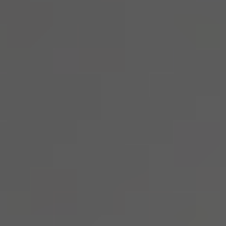
KOKOGACOR77
Situs Game online
Game
Online KOKOGACOR77
Agen KOKOGACOR77
Login KOKOGACOR77
Situs Resmi KOKOGACOR77
Link Daftar KOKOGACOR77
Home
LOGIN
DAFTAR
Design ID: 74165272
KOKOGACOR77 Platform
Kreatif Digital Dengan
Layanan Desain dan