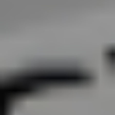
All Designs
Content Directory
Featured Artists
Newest
Designers
Game online Terbaru
Tag Directory
Artists
Artist Signup
Design Guide
TeePublic Blog
Follow Us
We Accept