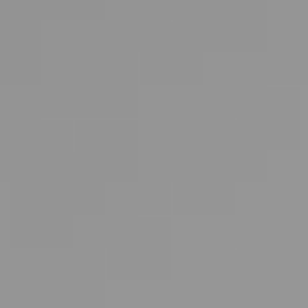
vintage
animals
drinks
food
politics
All Popular Designs
Support
Order Status
FAQ
Contact Us
Update Your Browsing Preferences
Shipping Country:
Currency:
Cancel
Katie:
5'10"
160
PROMO
Select your person:
Male
Female
LOGIN