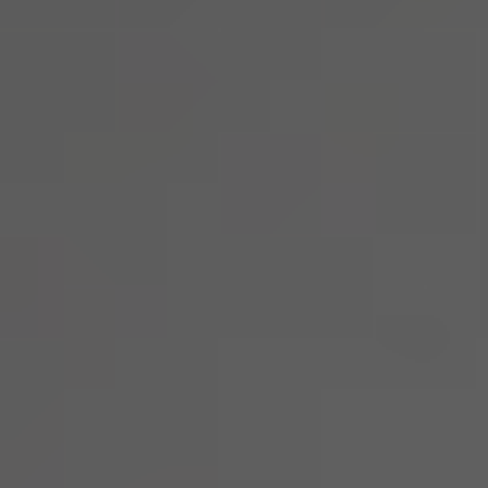
Branding Profesional
$3
IDR 77.000
Create an account to favorite this design!