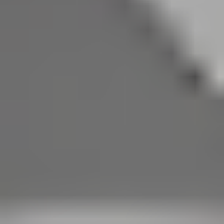
FAQ SEPUTAR TeePublic
Apa yang dimaksud dengan
KOKOGACOR77?
KOKOGACOR77 adalah platform kreatif
digital yang berfokus pada layanan
desain dan branding profesional.
Platform ini membantu pengguna
memahami pentingnya identitas visual,
tampilan brand yang konsisten, serta
strategi kreatif yang relevan untuk
kebutuhan bisnis modern.
Mengapa desain dan branding