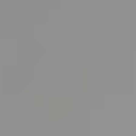
Pillows
Back To Menu
Shop Designs
Discover a classic design or new favorite artist
Apparel
Shop for Adults & Kids