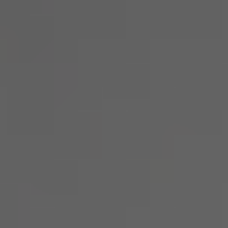
KOKOGACOR77 merupakan platform kreatif digital yang