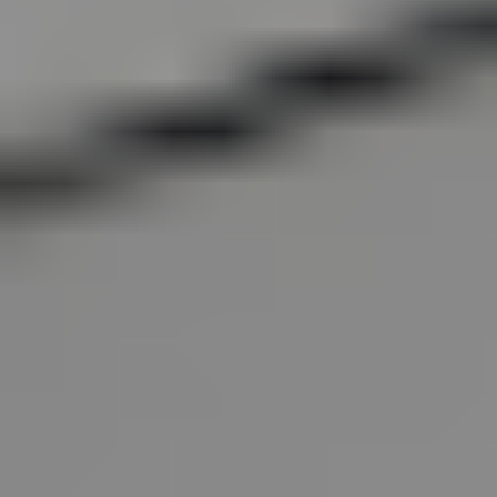
Responsibility
Create Account
Cart Preview (0)
You're
$70.00
Away from
FREE US Shipping!
$0
$70
Your Cart is empty...
Discover something you'll love!
animals
anime
drinks
fantasy
food
funny
movies
sci-fi
sports
television
vintage
Shop Designs
New Tees on Sale
Newest Designers
Tag Directory