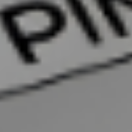
Salsa Anindita - Yogyakarta
Setelah melihat layanan KOKOGACOR77, saya
jadi lebih paham bahwa branding bukan hanya
soal logo, tetapi juga cara membangun kesan
profesional. Alurnya mudah dimengerti dan cocok
untuk brand yang ingin tampil lebih percaya diri.
Apa yang dimaksud dengan K