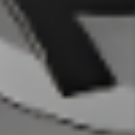
KOKOGACOR77 merupakan platform kreatif digital yang meny
membantu meningkatkan citra dan daya saing brand secara 