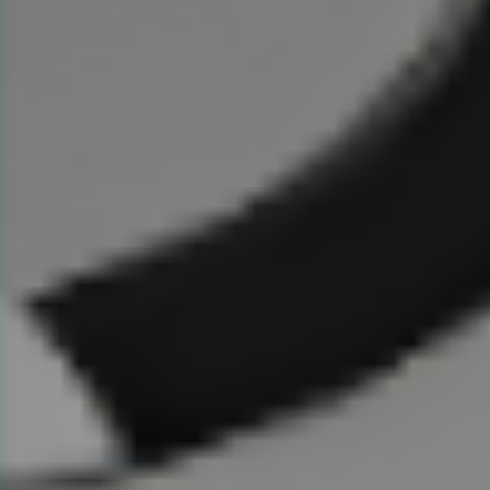
dentitas bisnis, serta solusi media digital modern untuk