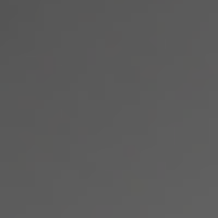
Link Daftar KOKOGACOR77
Home
LOGIN
Design ID: 74165272
KOKOGACOR77 Platform Kr
Profesional
$3
IDR 77.000
Create an account to favorite this design!