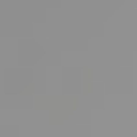
Pillows
Back To Menu
Shop Designs
Discover a classic design or new favorite artist
Apparel
Shop for Adults & Kids