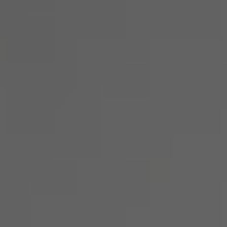
KOKOGACOR77 merupakan platform kreatif digital yang