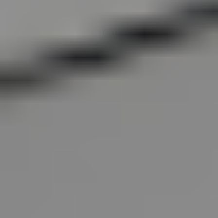
Responsibility
Create Account
Cart Preview (0)
You're
$70.00
Away from
FREE US Shipping!
$0
$70
Your Cart is empty...
Discover something you'll love!
animals
anime
drinks
fantasy
food
funny
movies
sci-fi
sports
television
vintage
Shop Designs
New Tees on Sale
Newest Designers
Tag Directory