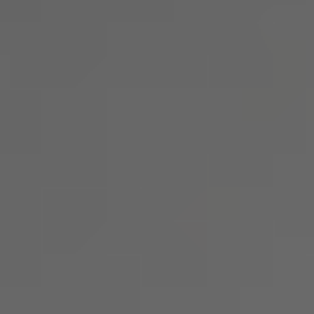
yang ingin membangun identitas visual
secara profesional.
Nabila Maharani - Surabaya
Saya suka pendekatan KOKOGACOR77
karena layanan desainnya terasa modern
tanpa membuat proses branding terlihat
rumit. Informasinya jelas, bahasanya ringan,
dan membantu pengguna memahami
pentingnya tampilan visual yang konsisten.
Fajar Ramadhan - Denpasar
KOKOGACOR77 memberi gambaran yang
menarik tentang bagaimana desain dan
branding profesional bisa memperkuat citra