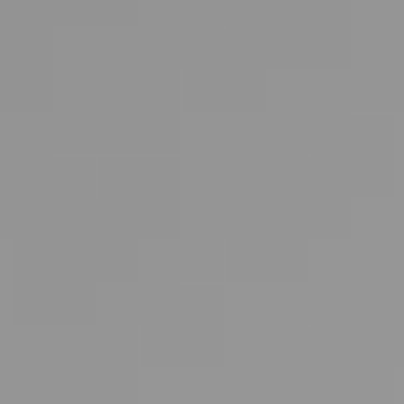
vintage
animals
drinks
food
politics
All Popular Designs
Support
Order Status
FAQ
Contact Us
Update Your Browsing Preferences
Shipping Country:
Currency:
Cancel
Katie:
5'10"
160
PROMO
Select your person:
Male
Female
LOGIN