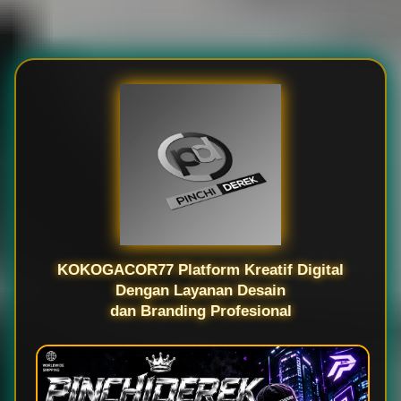
Identitas visual penting karena menjadi
kesan pertama yang dilihat audiens saat
mengenal sebuah brand. Logo, warna,
tipografi, dan gaya desain yang
konsisten dapat memperkuat citra
profesional sekaligus membuat brand
lebih menonjol di tengah persaingan
digital.
KOKOGACOR77 Platform Kreatif Digital
Dengan Layanan Desain
Nikmati
Bonus Deposit 5%
Khusus untuk Pengguna Setia
dan Branding Profesional
KOKOGACOR77!
KEUNGGULAN SITUS KOKOGACOR77
Murah!