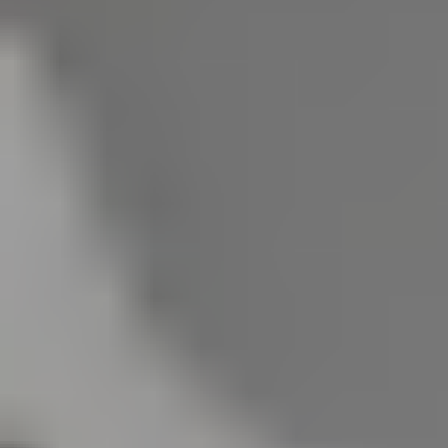
ini membantu brand tampil lebih
profesional di ruang digital.
Siapa yang dapat memperoleh
manfaat dari KOKOGACOR77?
Pelaku usaha, pemilik brand, kreator
digital, dan tim pemasaran dapat
memperoleh manfaat dari
KOKOGACOR77. Informasi dan
pendekatan kreatifnya membantu
mereka membangun tampilan brand
yang lebih konsisten, modern, dan
mudah diingat.
Mengapa identitas visual penting
dalam branding digital?