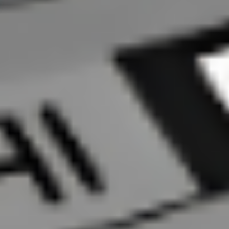
DAFTAR
Fajar Ramadhan - Denpasar
KOKOGACOR77 memberi gambaran yang
menarik tentang bagaimana desain dan branding
profesional bisa memperkuat citra sebuah bisnis.
Kontennya terasa natural, informatif, dan relevan
untuk kebutuhan digital masa kini.