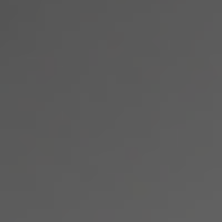
Link Daftar KOKOGACOR77
Home
LOGIN
Design ID: 74165272
KOKOGACOR77 Platform Kr
Profesional
$3
IDR 77.000
Create an account to favorite this design!