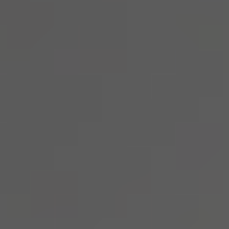
KOKOGACOR77
Situs Game online
Game
Online KOKOGACOR77
Agen KOKOGACOR77
Login KOKOGACOR77
Situs Resmi KOKOGACOR77
Link Daftar KOKOGACOR77
Home
LOGIN
DAFTAR
Design ID: 74165272
KOKOGACOR77 Platform
Kreatif Digital Dengan
Layanan Desain dan