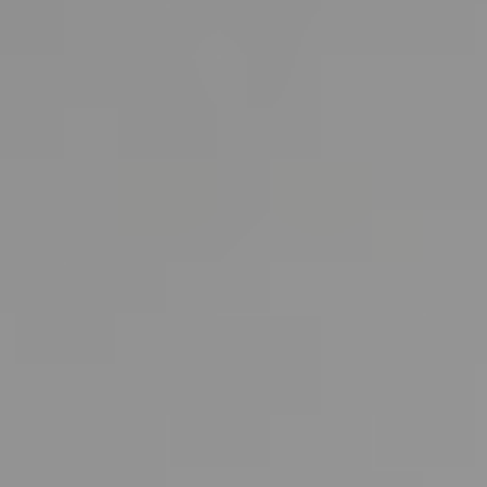
Accessories
Express yourself with stickers and more
Home Goods
Decorate with pillows, tapestries, and more
Popular Products
Situs Terpercaya
Shorts
Hoodies
Hats
Kids Situs
Terpercaya
Stickers
Tank Tops
Mugs
Browse All Topics
funny
music
anime
movies
television
sports
sci-fi