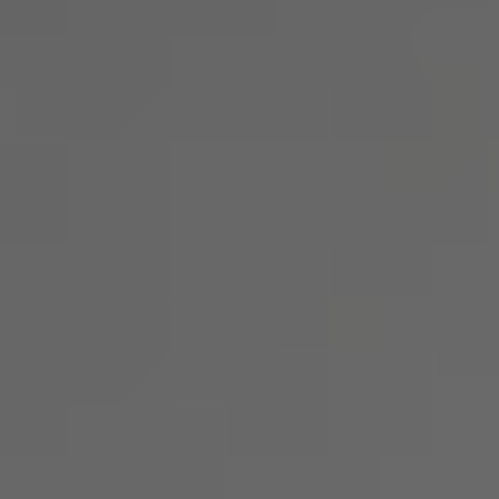
yang ingin membangun identitas visual
secara profesional.
Nabila Maharani - Surabaya
Saya suka pendekatan KOKOGACOR77
karena layanan desainnya terasa modern
tanpa membuat proses branding terlihat
rumit. Informasinya jelas, bahasanya ringan,
dan membantu pengguna memahami
pentingnya tampilan visual yang konsisten.
Fajar Ramadhan - Denpasar
KOKOGACOR77 memberi gambaran yang
menarik tentang bagaimana desain dan
branding profesional bisa memperkuat citra