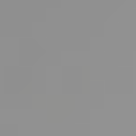
Pillows
Back To Menu
Shop Designs
Discover a classic design or new favorite artist
Apparel
Shop for Adults & Kids