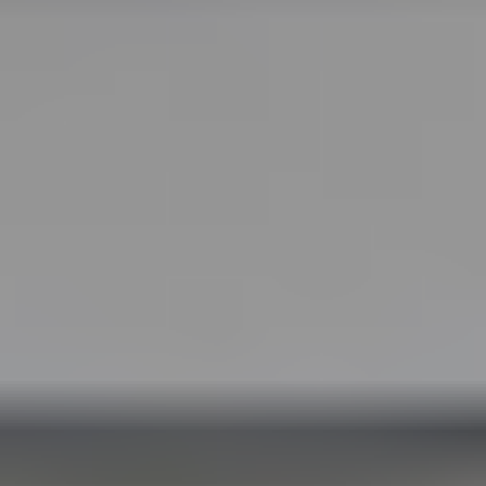
Share this design: