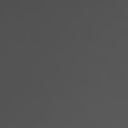
Cari kami di Google : KOKOGACOR77
Platform kreatif digital untuk membangun identitas brand yang lebih p
KOKOGACOR77 menghadirkan layanan desain dan branding yang memb
Nikmati pendekatan kreatif digital dengan fokus pada visual, konsisten
Explore Categories
Popular Products
KOKOGACOR77
Situs Game online
Game O