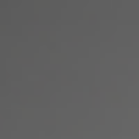
n KOKOGACOR77
Situs Resmi KOKOGACOR77