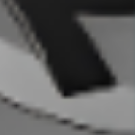
KOKOGACOR77 merupakan platform kreatif digital yang meny
membantu meningkatkan citra dan daya saing brand secara 