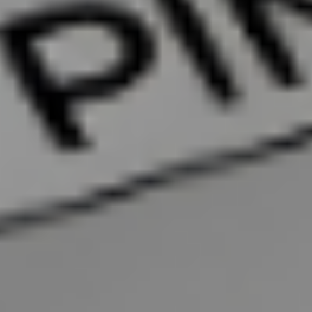
Salsa Anindita - Yogyakarta
Setelah melihat layanan KOKOGACOR77, saya
jadi lebih paham bahwa branding bukan hanya
soal logo, tetapi juga cara membangun kesan
profesional. Alurnya mudah dimengerti dan cocok
untuk brand yang ingin tampil lebih percaya diri.
Apa yang dimaksud dengan K