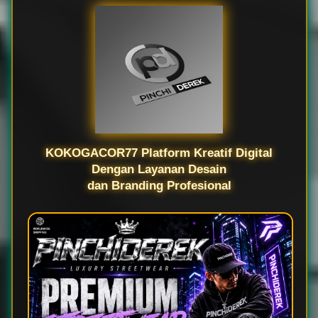
KOKOGACOR77 Platform Kreatif Digital
Dengan Layanan Desain
dan Branding Profesional