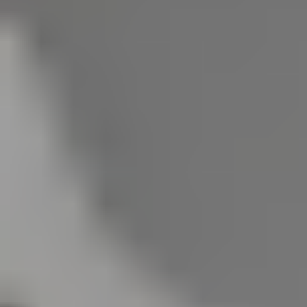
ini membantu brand tampil lebih
profesional di ruang digital.
Siapa yang dapat memperoleh
manfaat dari KOKOGACOR77?
Pelaku usaha, pemilik brand, kreator
digital, dan tim pemasaran dapat
memperoleh manfaat dari
KOKOGACOR77. Informasi dan
pendekatan kreatifnya membantu
mereka membangun tampilan brand
yang lebih konsisten, modern, dan
mudah diingat.
Mengapa identitas visual penting
dalam branding digital?