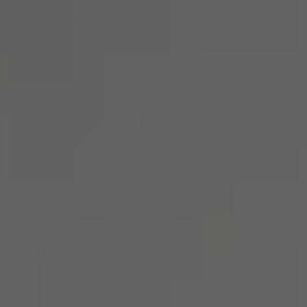
KOKOGACOR77 merupakan platform kreatif digital yang