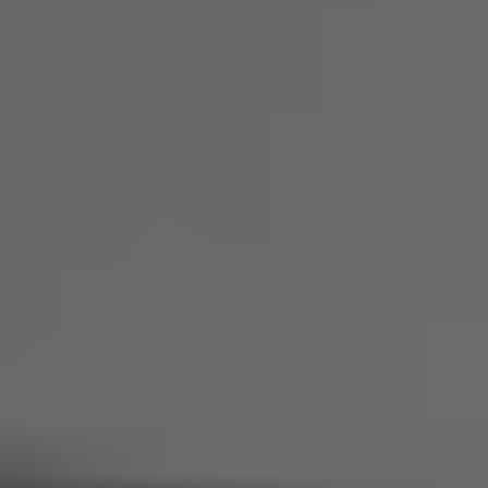
sebuah bisnis. Kontennya terasa natural,
informatif, dan relevan untuk kebutuhan
digital masa kini.
Salsa Anindita - Yogyakarta
Setelah melihat layanan KOKOGACOR77,
saya jadi lebih paham bahwa branding
bukan hanya soal logo, tetapi juga cara
membangun kesan profesional. Alurnya
mudah dimengerti dan cocok untuk brand
yang ingin tampil lebih percaya diri.
Dika Aryanata - Makassar
Konten KOKOGACOR77 terasa segar karena
membahas desain, identitas visual, dan