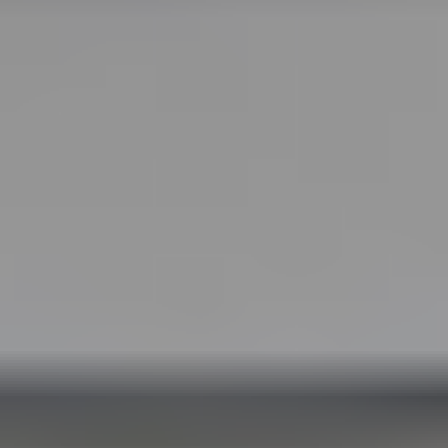
Share this design: