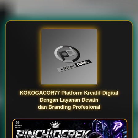
Identitas visual penting karena menjadi
kesan pertama yang dilihat audiens saat
mengenal sebuah brand. Logo, warna,
tipografi, dan gaya desain yang
konsisten dapat memperkuat citra
profesional sekaligus membuat brand
lebih menonjol di tengah persaingan
digital.
KOKOGACOR77 Platform Kreatif Digital
Dengan Layanan Desain
Nikmati
Bonus Deposit 5%
Khusus untuk Pengguna Setia
dan Branding Profesional
KOKOGACOR77!
KEUNGGULAN SITUS KOKOGACOR77
Murah!