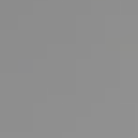
Stickers
Magnets
Phone Cases
Pins
Totes
Back To Menu
Home Goods
Mugs
Tapestries
Wall Art