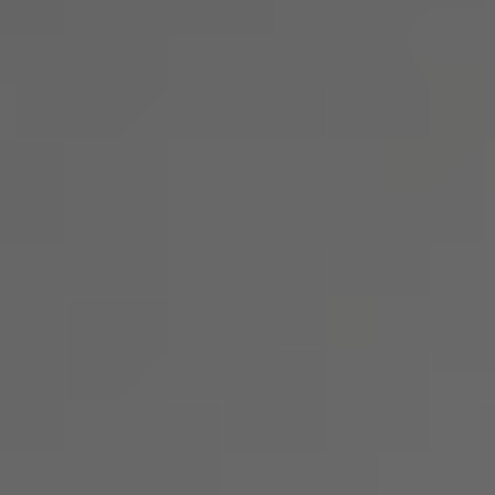
yang ingin membangun identitas visual
secara profesional.
Nabila Maharani - Surabaya
Saya suka pendekatan KOKOGACOR77
karena layanan desainnya terasa modern
tanpa membuat proses branding terlihat
rumit. Informasinya jelas, bahasanya ringan,
dan membantu pengguna memahami
pentingnya tampilan visual yang konsisten.
Fajar Ramadhan - Denpasar
KOKOGACOR77 memberi gambaran yang
menarik tentang bagaimana desain dan
branding profesional bisa memperkuat citra