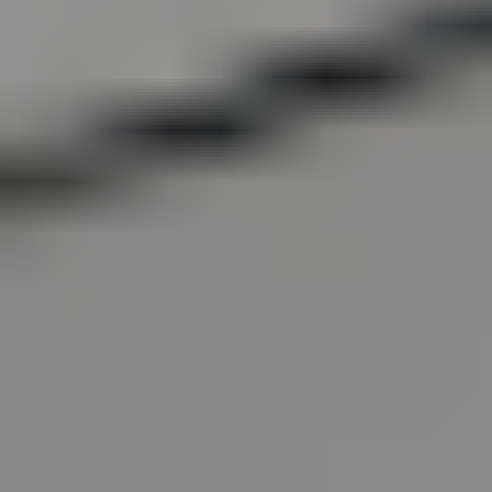
Responsibility
Create Account
Cart Preview (0)
You're
$70.00
Away from
FREE US Shipping!
$0
$70
Your Cart is empty...
Discover something you'll love!
animals
anime
drinks
fantasy
food
funny
movies
sci-fi
sports
television
vintage
Shop Designs
New Tees on Sale
Newest Designers
Tag Directory