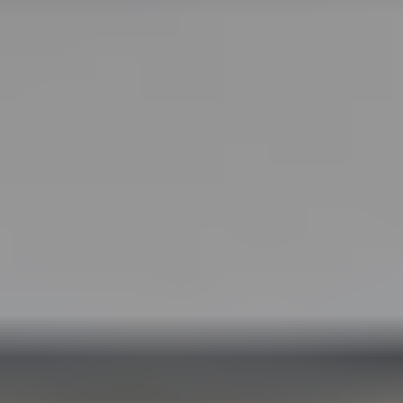
Share this design: