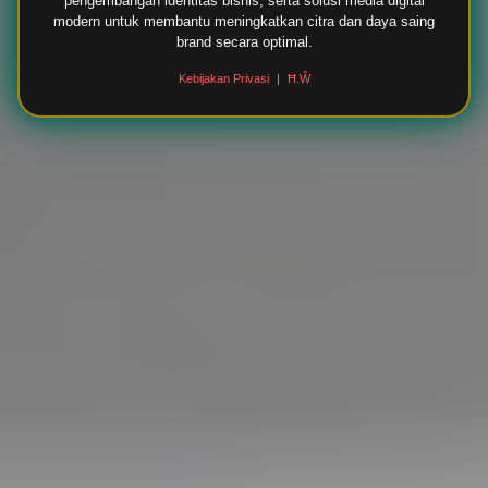
pengembangan identitas bisnis, serta solusi media digital
KOKOGACOR77 membantu kebutuhan digital terasa lebih
modern untuk membantu meningkatkan citra dan daya saing
tertata dan relevan dengan perkembangan pasar saat ini.
brand secara optimal.
Melalui berbagai layanan kreatif yang disajikan,
Kebijakan Privasi
|
Ħ.Ŵ
KOKOGACOR77
menjadi pilihan bagi pengguna yang ingin
memperkuat citra digital secara profesional. Fokus pada
desain, identitas visual, dan branding yang mudah dipahami
membuat platform ini cocok untuk membangun kesan brand
yang lebih percaya diri di ruang online.