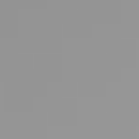
vintage
animals
drinks
food
politics
All Popular Designs
Support
Order Status
FAQ
Contact Us
Update Your Browsing Preferences
Shipping Country:
Currency:
Cancel
Katie:
5'10"
160
PROMO
Select your person:
Male
Female
LOGIN