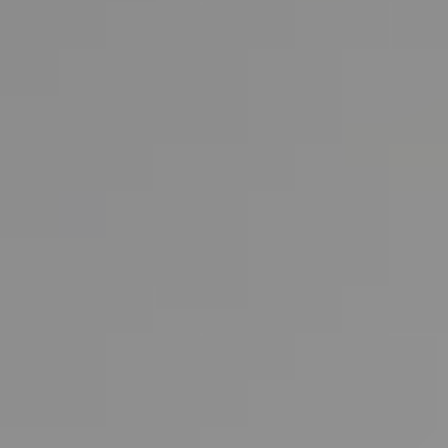
Stickers
Magnets
Phone Cases
Pins
Totes
Back To Menu
Home Goods
Mugs
Tapestries
Wall Art