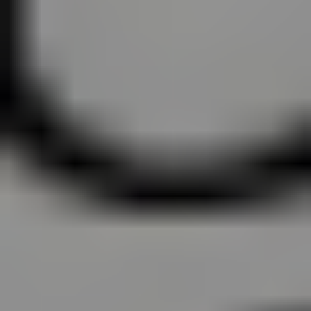
© TP Apparel LLC 2012 - 2025
United States - $ USD
Product Safety
Intellectual Property Policy
CA: Do Not Sell
My Personal Information
Privacy Policy
Terms
Welcome Guest!
Log In
Sign Up
Create an account to save your favorite designs for
viewing anytime, on any device.
Create an Account
Artist Sign Up
About TeePublic
Social