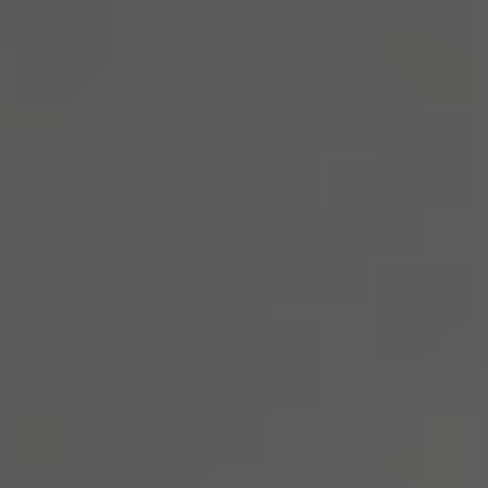
KOKOGACOR77
Situs Game online
Game
Online KOKOGACOR77
Agen KOKOGACOR77
Login KOKOGACOR77
Situs Resmi KOKOGACOR77
Link Daftar KOKOGACOR77
Home
LOGIN
DAFTAR
Design ID: 74165272
KOKOGACOR77 Platform
Kreatif Digital Dengan
Layanan Desain dan