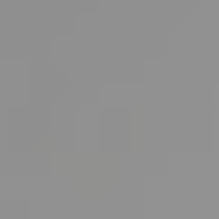
Pillows
Back To Menu
Shop Designs
Discover a classic design or new favorite artist
Apparel
Shop for Adults & Kids