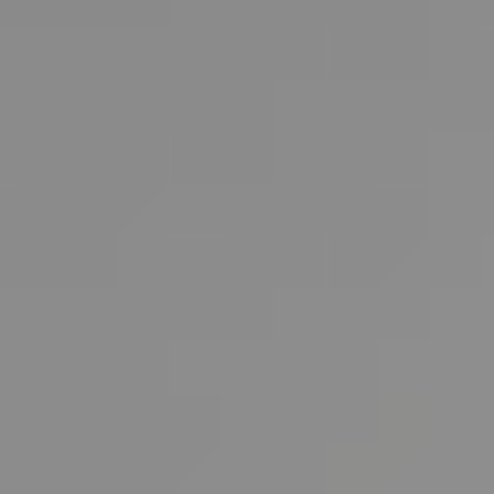
Crewneck Sweatshirts
Tank Tops
Baseball Situs Terpercaya
Kids Apparel
Kids Situs Terpercaya
Kids Hoodie
Kids Long Sleeve Situs Terpercaya
Back To Menu
Accessories
Hats
New!