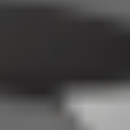
strategi branding dengan bahasa yang tidak
kaku. Cocok untuk pemilik usaha yang ingin
memperkuat tampilan brand secara lebih
profesional.
Maya Prameswari - Semarang
KOKOGACOR77 berhasil menghadirkan
kesan platform kreatif digital yang praktis
dan relevan. Layanan desain serta branding
profesionalnya terasa membantu untuk
membuat identitas bisnis terlihat lebih rapi,
modern, dan mudah dikenali.