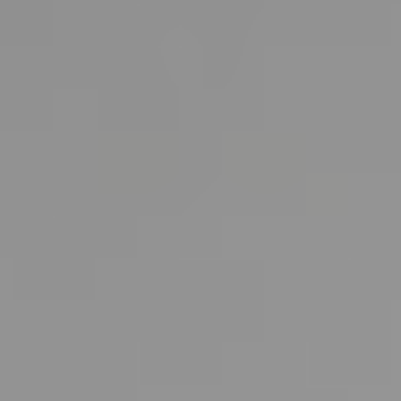
Accessories
Express yourself with stickers and more
Home Goods
Decorate with pillows, tapestries, and more
Popular Products
Situs Terpercaya
Shorts
Hoodies
Hats
Kids Situs
Terpercaya
Stickers
Tank Tops
Mugs
Browse All Topics
funny
music
anime
movies
television
sports
sci-fi