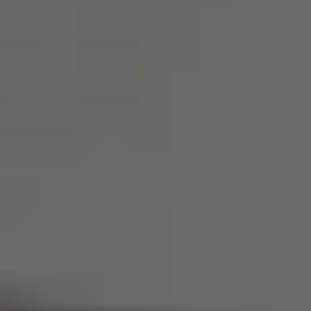
sebuah bisnis. Kontennya terasa natural,
informatif, dan relevan untuk kebutuhan
digital masa kini.
Salsa Anindita - Yogyakarta
Setelah melihat layanan KOKOGACOR77,
saya jadi lebih paham bahwa branding
bukan hanya soal logo, tetapi juga cara
membangun kesan profesional. Alurnya
mudah dimengerti dan cocok untuk brand
yang ingin tampil lebih percaya diri.
Dika Aryanata - Makassar
Konten KOKOGACOR77 terasa segar karena
membahas desain, identitas visual, dan