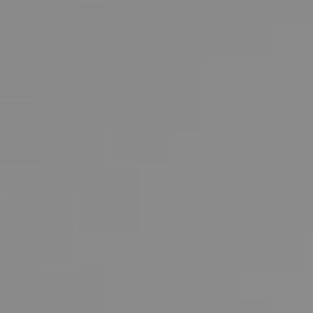
Artist Collections
Featured Designers
Artists to Watch
Creators to Watch
AAPI Artists
BIPOC Artists
Black Artists
Celebrate
Women Artists
LGBTQIA Artists
Ukrainian Artists
Back To Menu
Adult Apparel
Situs Terpercaya
Shorts
New!
Hoodies
Long Sleeve Situs Terpercaya