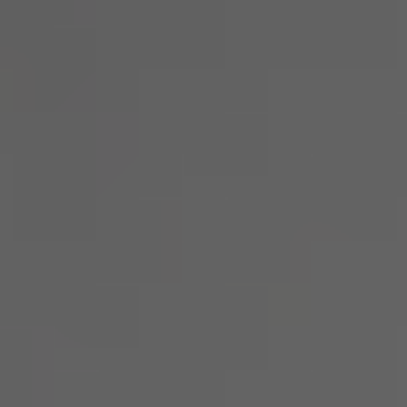
KOKOGACOR77 merupakan platform kreatif digital yang