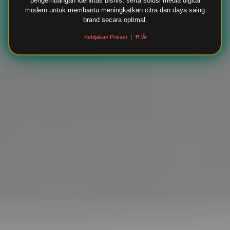
pengembangan identitas bisnis, serta solusi media digital
KOKOGACOR77 membantu kebutuhan digital terasa lebih
modern untuk membantu meningkatkan citra dan daya saing
tertata dan relevan dengan perkembangan pasar saat ini.
brand secara optimal.
Melalui berbagai layanan kreatif yang disajikan,
Kebijakan Privasi
|
Ħ.Ŵ
KOKOGACOR77
menjadi pilihan bagi pengguna yang ingin
memperkuat citra digital secara profesional. Fokus pada
desain, identitas visual, dan branding yang mudah dipahami
membuat platform ini cocok untuk membangun kesan brand
yang lebih percaya diri di ruang online.