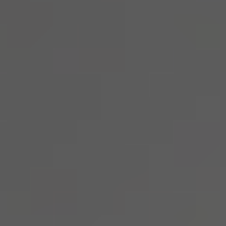
KOKOGACOR77
Situs Game online
Game
Online KOKOGACOR77
Agen KOKOGACOR77
Login KOKOGACOR77
Situs Resmi KOKOGACOR77
Link Daftar KOKOGACOR77
Home
LOGIN
DAFTAR
Design ID: 74165272
KOKOGACOR77 Platform
Kreatif Digital Dengan
Layanan Desain dan