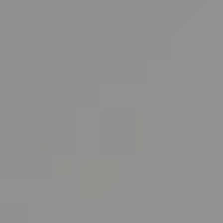
Pillows
Back To Menu
Shop Designs
Discover a classic design or new favorite artist
Apparel
Shop for Adults & Kids