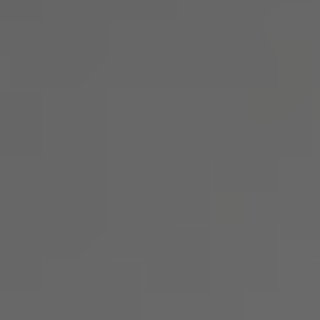
yang ingin membangun identitas visual
secara profesional.
Nabila Maharani - Surabaya
Saya suka pendekatan KOKOGACOR77
karena layanan desainnya terasa modern
tanpa membuat proses branding terlihat
rumit. Informasinya jelas, bahasanya ringan,
dan membantu pengguna memahami
pentingnya tampilan visual yang konsisten.
Fajar Ramadhan - Denpasar
KOKOGACOR77 memberi gambaran yang
menarik tentang bagaimana desain dan
branding profesional bisa memperkuat citra