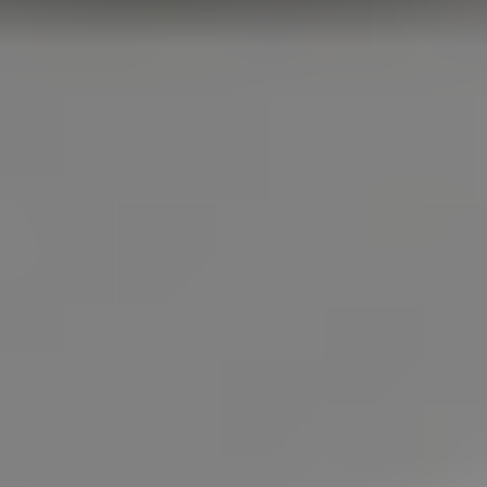
Game online Terpercaya, Akses Stabil 24 Jam
Bonus Deposit Setiap Hari!
Game online KOKOGACOR77
Support
Order Status
Contact Us
Coupon Codes
FAQ
Free Shipping
Refunds & Returns
Shipping Info
Size Chart
About Us
About Us
Accessibility
Create a Dashery Store
Careers
Hire
an Artist
Social Responsibility
TeePublic Reviews
Explore