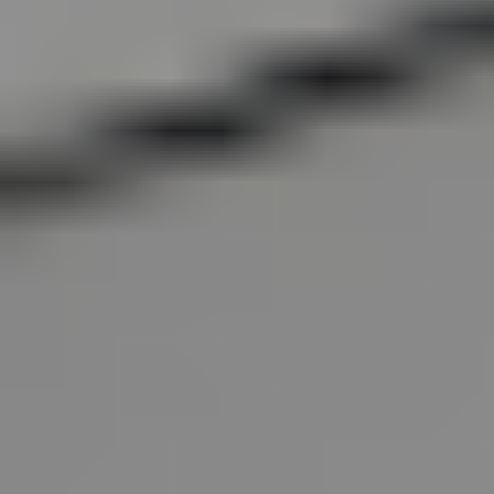
Responsibility
Create Account
Cart Preview (0)
You're
$70.00
Away from
FREE US Shipping!
$0
$70
Your Cart is empty...
Discover something you'll love!
animals
anime
drinks
fantasy
food
funny
movies
sci-fi
sports
television
vintage
Shop Designs
New Tees on Sale
Newest Designers
Tag Directory