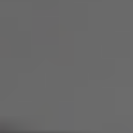
sebuah bisnis. Kontennya terasa natural,
informatif, dan relevan untuk kebutuhan
digital masa kini.
Salsa Anindita - Yogyakarta
Setelah melihat layanan KOKOGACOR77,
saya jadi lebih paham bahwa branding
bukan hanya soal logo, tetapi juga cara
membangun kesan profesional. Alurnya
mudah dimengerti dan cocok untuk brand
yang ingin tampil lebih percaya diri.
Dika Aryanata - Makassar
Konten KOKOGACOR77 terasa segar karena
membahas desain, identitas visual, dan