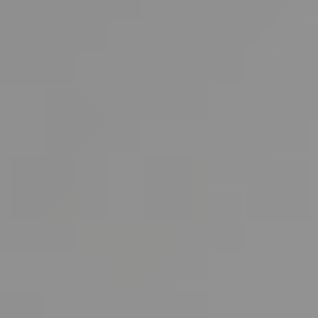
Pillows
Back To Menu
Shop Designs
Discover a classic design or new favorite artist
Apparel
Shop for Adults & Kids