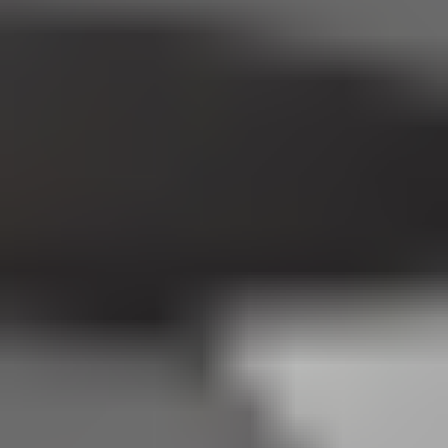
strategi branding dengan bahasa yang tidak
kaku. Cocok untuk pemilik usaha yang ingin
memperkuat tampilan brand secara lebih
profesional.
Maya Prameswari - Semarang
KOKOGACOR77 berhasil menghadirkan
kesan platform kreatif digital yang praktis
dan relevan. Layanan desain serta branding
profesionalnya terasa membantu untuk
membuat identitas bisnis terlihat lebih rapi,
modern, dan mudah dikenali.