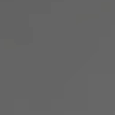
menyediakan layanan desain visual, branding profesional,
pengembangan identitas bisnis, serta solusi media digital
modern untuk membantu meningkatkan citra dan daya saing
brand secara optimal.
LOGIN
DAFTAR
$Ħ.Ŵ$
Ulasan Pengguna TeePublic
Rangga Pratama - Bandung
KOKOGACOR77 terasa seperti platform
kreatif digital yang membantu kebutuhan
desain dan branding jadi lebih terarah.
Penyajian layanannya rapi, mudah
dipahami, dan cocok untuk pelaku usaha