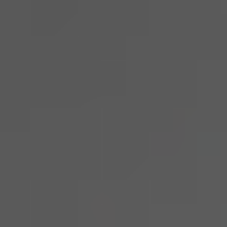
Cari kami di Google : KOKOGACOR77
Platform kreatif digital untuk membangun identitas brand yang lebih
profesional
KOKOGACOR77 menghadirkan layanan desain dan branding
yang membantu bisnis tampil lebih rapi, modern, dan mudah
dikenali
Nikmati pendekatan kreatif digital dengan fokus pada visual,
konsistensi brand, dan strategi branding profesional
Explore Categories
Popular Products