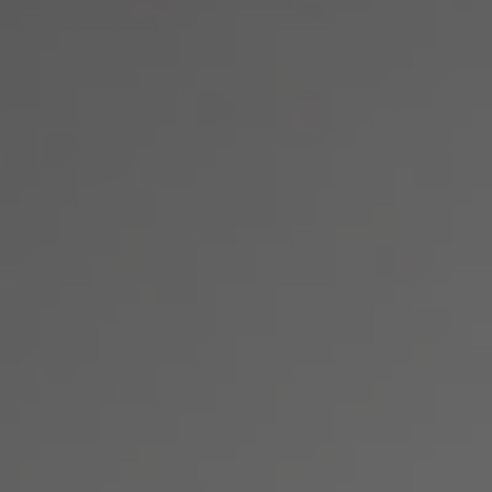
eatif Digital Dengan Layanan