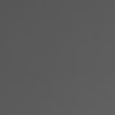
rofesional
antu bisnis tampil lebih rapi, modern, dan mudah dikenali
si brand, dan strategi branding profesional
nline KOKOGACOR77
Agen KOKOGACOR77
Logi