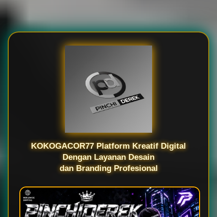
Identitas visual penting karena menjadi
kesan pertama yang dilihat audiens saat
mengenal sebuah brand. Logo, warna,
tipografi, dan gaya desain yang
konsisten dapat memperkuat citra
profesional sekaligus membuat brand
lebih menonjol di tengah persaingan
digital.
KOKOGACOR77 Platform Kreatif Digital
Dengan Layanan Desain
Nikmati
Bonus Deposit 5%
Khusus untuk Pengguna Setia
dan Branding Profesional
KOKOGACOR77!
KEUNGGULAN SITUS KOKOGACOR77
Murah!