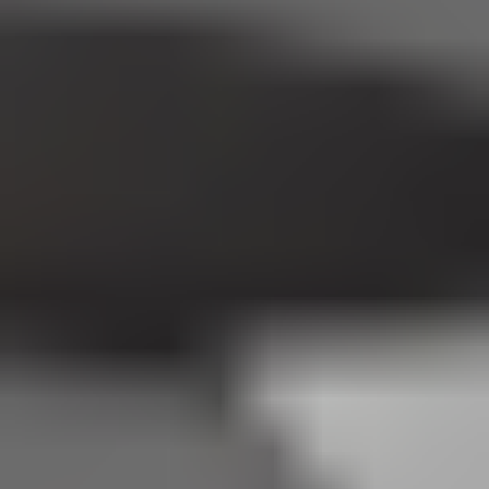
strategi branding dengan bahasa yang tidak
kaku. Cocok untuk pemilik usaha yang ingin
memperkuat tampilan brand secara lebih
profesional.
Maya Prameswari - Semarang
KOKOGACOR77 berhasil menghadirkan
kesan platform kreatif digital yang praktis
dan relevan. Layanan desain serta branding
profesionalnya terasa membantu untuk
membuat identitas bisnis terlihat lebih rapi,
modern, dan mudah dikenali.