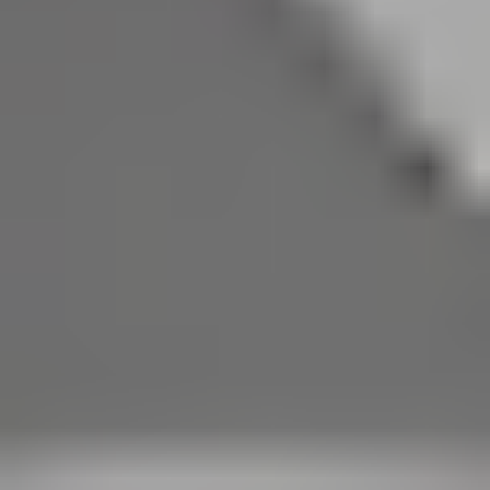
FAQ SEPUTAR TeePublic
Apa yang dimaksud dengan
KOKOGACOR77?
KOKOGACOR77 adalah platform kreatif
digital yang berfokus pada layanan
desain dan branding profesional.
Platform ini membantu pengguna
memahami pentingnya identitas visual,
tampilan brand yang konsisten, serta
strategi kreatif yang relevan untuk
kebutuhan bisnis modern.
Mengapa desain dan branding