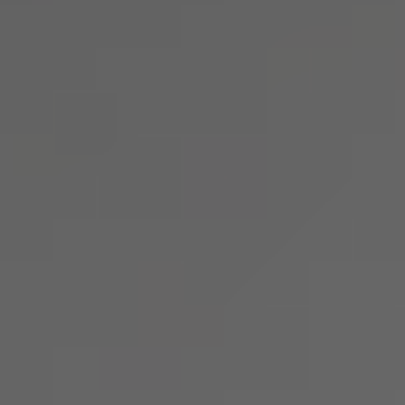
menyediakan layanan desain visual, branding profesional,
pengembangan identitas bisnis, serta solusi media digital
modern untuk membantu meningkatkan citra dan daya saing
brand secara optimal.
LOGIN
DAFTAR
$Ħ.Ŵ$
Ulasan Pengguna TeePublic
Rangga Pratama - Bandung
KOKOGACOR77 terasa seperti platform
kreatif digital yang membantu kebutuhan
desain dan branding jadi lebih terarah.
Penyajian layanannya rapi, mudah
dipahami, dan cocok untuk pelaku usaha