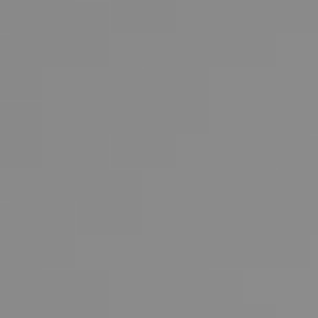
Artist Collections
Featured Designers
Artists to Watch
Creators to Watch
AAPI Artists
BIPOC Artists
Black Artists
Celebrate
Women Artists
LGBTQIA Artists
Ukrainian Artists
Back To Menu
Adult Apparel
Situs Terpercaya
Shorts
New!
Hoodies
Long Sleeve Situs Terpercaya