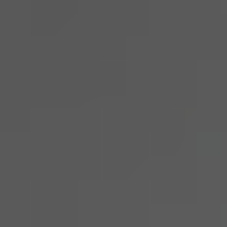
Cari kami di Google : KOKOGACOR77
Platform kreatif digital untuk membangun identitas brand yang lebih
profesional
KOKOGACOR77 menghadirkan layanan desain dan branding
yang membantu bisnis tampil lebih rapi, modern, dan mudah
dikenali
Nikmati pendekatan kreatif digital dengan fokus pada visual,
konsistensi brand, dan strategi branding profesional
Explore Categories
Popular Products