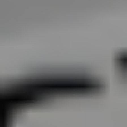
All Designs
Content Directory
Featured Artists
Newest
Designers
Game online Terbaru
Tag Directory
Artists
Artist Signup
Design Guide
TeePublic Blog
Follow Us
We Accept