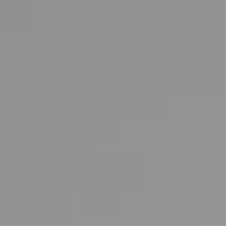
Accessories
Express yourself with stickers and more
Home Goods
Decorate with pillows, tapestries, and more
Popular Products
Situs Terpercaya
Shorts
Hoodies
Hats
Kids Situs
Terpercaya
Stickers
Tank Tops
Mugs
Browse All Topics
funny
music
anime
movies
television
sports
sci-fi