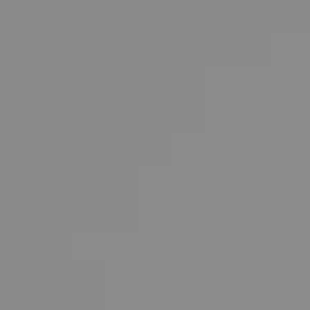
Artist Collections
Featured Designers
Artists to Watch
Creators to Watch
AAPI Artists
BIPOC Artists
Black Artists
Celebrate
Women Artists
LGBTQIA Artists
Ukrainian Artists
Back To Menu
Adult Apparel
Situs Terpercaya
Shorts
New!
Hoodies
Long Sleeve Situs Terpercaya