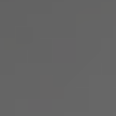
menyediakan layanan desain visual, branding profesional,
pengembangan identitas bisnis, serta solusi media digital
modern untuk membantu meningkatkan citra dan daya saing
brand secara optimal.
LOGIN
DAFTAR
$Ħ.Ŵ$
Ulasan Pengguna TeePublic
Rangga Pratama - Bandung
KOKOGACOR77 terasa seperti platform
kreatif digital yang membantu kebutuhan
desain dan branding jadi lebih terarah.
Penyajian layanannya rapi, mudah
dipahami, dan cocok untuk pelaku usaha