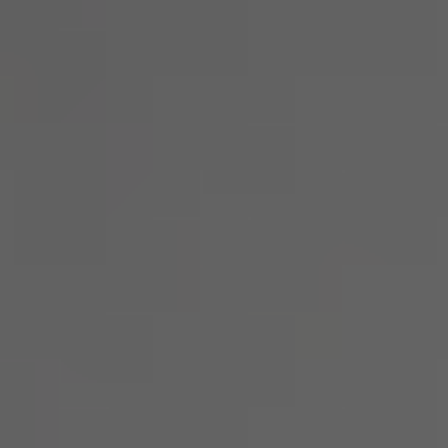
KOKOGACOR77 merupakan platform kreatif digital yang