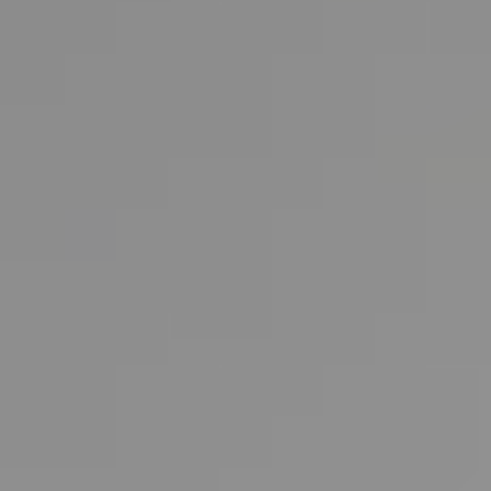
Stickers
Magnets
Phone Cases
Pins
Totes
Back To Menu
Home Goods
Mugs
Tapestries
Wall Art