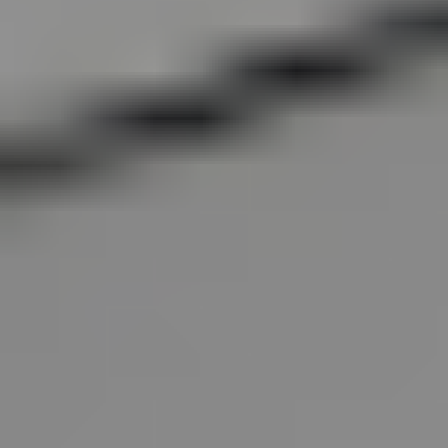
Responsibility
Create Account
Cart Preview (0)
You're
$70.00
Away from
FREE US Shipping!
$0
$70
Your Cart is empty...
Discover something you'll love!
animals
anime
drinks
fantasy
food
funny
movies
sci-fi
sports
television
vintage
Shop Designs
New Tees on Sale
Newest Designers
Tag Directory