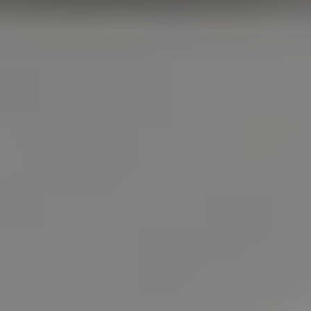
Game online Terpercaya, Akses Stabil 24 Jam
Bonus Deposit Setiap Hari!
Game online KOKOGACOR77
Support
Order Status
Contact Us
Coupon Codes
FAQ
Free Shipping
Refunds & Returns
Shipping Info
Size Chart
About Us
About Us
Accessibility
Create a Dashery Store
Careers
Hire
an Artist
Social Responsibility
TeePublic Reviews
Explore