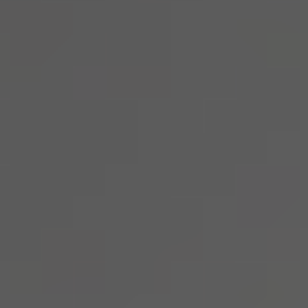
KOKOGACOR77
Situs Game online
Game
Online KOKOGACOR77
Agen KOKOGACOR77
Login KOKOGACOR77
Situs Resmi KOKOGACOR77
Link Daftar KOKOGACOR77
Home
LOGIN
DAFTAR
Design ID: 74165272
KOKOGACOR77 Platform
Kreatif Digital Dengan
Layanan Desain dan