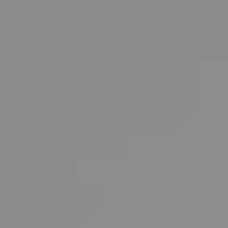
Crewneck Sweatshirts
Tank Tops
Baseball Situs Terpercaya
Kids Apparel
Kids Situs Terpercaya
Kids Hoodie
Kids Long Sleeve Situs Terpercaya
Back To Menu
Accessories
Hats
New!