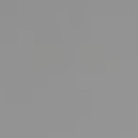
Accessories
Express yourself with stickers and more
Home Goods
Decorate with pillows, tapestries, and more
Popular Products
Situs Terpercaya
Shorts
Hoodies
Hats
Kids Situs
Terpercaya
Stickers
Tank Tops
Mugs
Browse All Topics
funny
music
anime
movies
television
sports
sci-fi