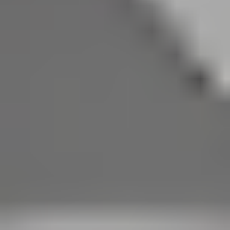
FAQ SEPUTAR TeePublic
Apa yang dimaksud dengan
KOKOGACOR77?
KOKOGACOR77 adalah platform kreatif
digital yang berfokus pada layanan
desain dan branding profesional.
Platform ini membantu pengguna
memahami pentingnya identitas visual,
tampilan brand yang konsisten, serta
strategi kreatif yang relevan untuk
kebutuhan bisnis modern.
Mengapa desain dan branding