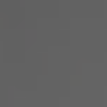
KOKOGACOR77 merupakan platform kreatif digital yang