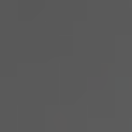
Cari kami di Google : KOKOGACOR77
Platform kreatif digital untuk membangun identitas brand yang lebih
profesional
KOKOGACOR77 menghadirkan layanan desain dan branding
yang membantu bisnis tampil lebih rapi, modern, dan mudah
dikenali
Nikmati pendekatan kreatif digital dengan fokus pada visual,
konsistensi brand, dan strategi branding profesional
Explore Categories
Popular Products