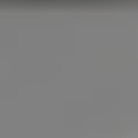
Game online Terpercaya, Akses Stabil 24 Jam
Bonus Deposit Setiap Hari!
Game online KOKOGACOR77
Support
Order Status
Contact Us
Coupon Codes
FAQ
Free Shipping
Refunds & Returns
Shipping Info
Size Chart
About Us
About Us
Accessibility
Create a Dashery Store
Careers
Hire
an Artist
Social Responsibility
TeePublic Reviews
Explore