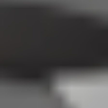
strategi branding dengan bahasa yang tidak
kaku. Cocok untuk pemilik usaha yang ingin
memperkuat tampilan brand secara lebih
profesional.
Maya Prameswari - Semarang
KOKOGACOR77 berhasil menghadirkan
kesan platform kreatif digital yang praktis
dan relevan. Layanan desain serta branding
profesionalnya terasa membantu untuk
membuat identitas bisnis terlihat lebih rapi,
modern, dan mudah dikenali.