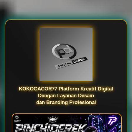
Identitas visual penting karena menjadi
kesan pertama yang dilihat audiens saat
mengenal sebuah brand. Logo, warna,
tipografi, dan gaya desain yang
konsisten dapat memperkuat citra
profesional sekaligus membuat brand
lebih menonjol di tengah persaingan
digital.
KOKOGACOR77 Platform Kreatif Digital
Dengan Layanan Desain
Nikmati
Bonus Deposit 5%
Khusus untuk Pengguna Setia
dan Branding Profesional
KOKOGACOR77!
KEUNGGULAN SITUS KOKOGACOR77
Murah!