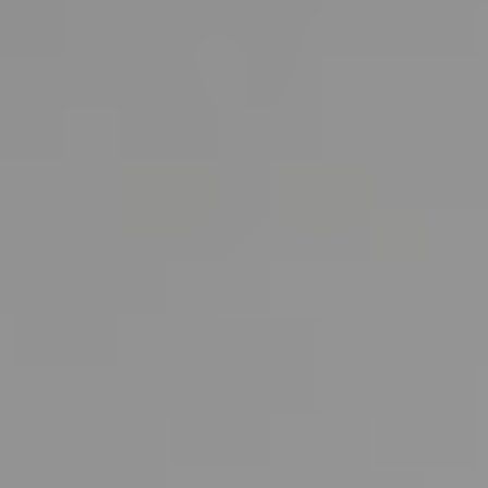
Accessories
Express yourself with stickers and more
Home Goods
Decorate with pillows, tapestries, and more
Popular Products
Situs Terpercaya
Shorts
Hoodies
Hats
Kids Situs
Terpercaya
Stickers
Tank Tops
Mugs
Browse All Topics
funny
music
anime
movies
television
sports
sci-fi