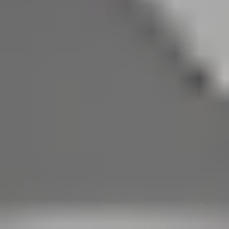
FAQ SEPUTAR TeePublic
Apa yang dimaksud dengan
KOKOGACOR77?
KOKOGACOR77 adalah platform kreatif
digital yang berfokus pada layanan
desain dan branding profesional.
Platform ini membantu pengguna
memahami pentingnya identitas visual,
tampilan brand yang konsisten, serta
strategi kreatif yang relevan untuk
kebutuhan bisnis modern.
Mengapa desain dan branding