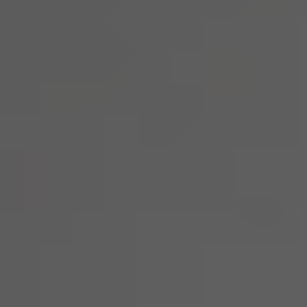
Branding Profesional
$3
IDR 77.000
Create an account to favorite this design!