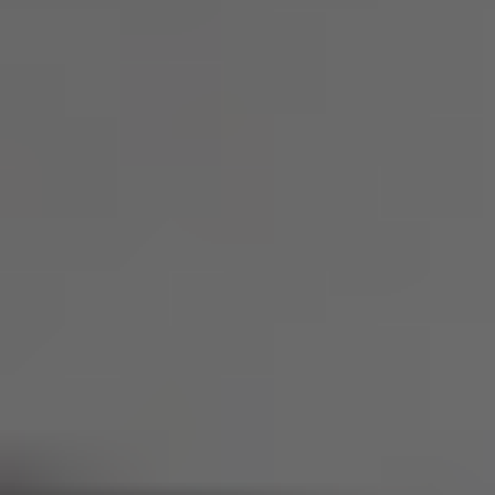
sebuah bisnis. Kontennya terasa natural,
informatif, dan relevan untuk kebutuhan
digital masa kini.
Salsa Anindita - Yogyakarta
Setelah melihat layanan KOKOGACOR77,
saya jadi lebih paham bahwa branding
bukan hanya soal logo, tetapi juga cara
membangun kesan profesional. Alurnya
mudah dimengerti dan cocok untuk brand
yang ingin tampil lebih percaya diri.
Dika Aryanata - Makassar
Konten KOKOGACOR77 terasa segar karena
membahas desain, identitas visual, dan