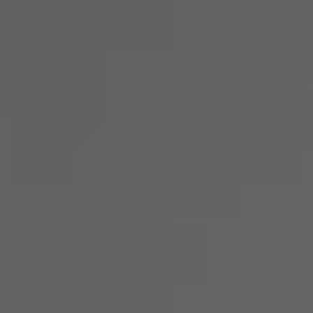
KOKOGACOR77 merupakan platform kreatif digital yang