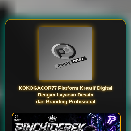
Identitas visual penting karena menjadi
kesan pertama yang dilihat audiens saat
mengenal sebuah brand. Logo, warna,
tipografi, dan gaya desain yang
konsisten dapat memperkuat citra
profesional sekaligus membuat brand
lebih menonjol di tengah persaingan
digital.
KOKOGACOR77 Platform Kreatif Digital
Dengan Layanan Desain
Nikmati
Bonus Deposit 5%
Khusus untuk Pengguna Setia
dan Branding Profesional
KOKOGACOR77!
KEUNGGULAN SITUS KOKOGACOR77
Murah!