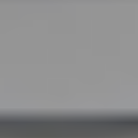
Share this design: