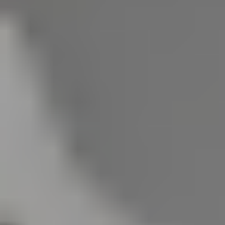
ini membantu brand tampil lebih
profesional di ruang digital.
Siapa yang dapat memperoleh
manfaat dari KOKOGACOR77?
Pelaku usaha, pemilik brand, kreator
digital, dan tim pemasaran dapat
memperoleh manfaat dari
KOKOGACOR77. Informasi dan
pendekatan kreatifnya membantu
mereka membangun tampilan brand
yang lebih konsisten, modern, dan
mudah diingat.
Mengapa identitas visual penting
dalam branding digital?