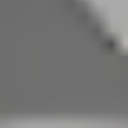
FAQ SEPUTAR TeePublic
Apa yang dimaksud dengan
KOKOGACOR77?
KOKOGACOR77 adalah platform kreatif
digital yang berfokus pada layanan
desain dan branding profesional.
Platform ini membantu pengguna
memahami pentingnya identitas visual,
tampilan brand yang konsisten, serta
strategi kreatif yang relevan untuk
kebutuhan bisnis modern.
Mengapa desain dan branding