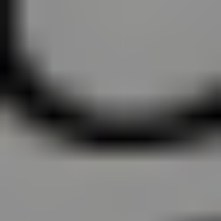
© TP Apparel LLC 2012 - 2025
United States - $ USD
Product Safety
Intellectual Property Policy
CA: Do Not Sell
My Personal Information
Privacy Policy
Terms
Welcome Guest!
Log In
Sign Up
Create an account to save your favorite designs for
viewing anytime, on any device.
Create an Account
Artist Sign Up
About TeePublic
Social