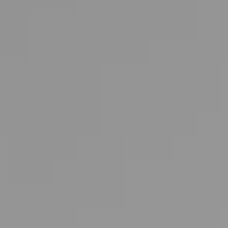
vintage
animals
drinks
food
politics
All Popular Designs
Support
Order Status
FAQ
Contact Us
Update Your Browsing Preferences
Shipping Country:
Currency:
Cancel
Katie:
5'10"
160
PROMO
Select your person:
Male
Female
LOGIN