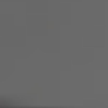
sebuah bisnis. Kontennya terasa natural,
informatif, dan relevan untuk kebutuhan
digital masa kini.
Salsa Anindita - Yogyakarta
Setelah melihat layanan KOKOGACOR77,
saya jadi lebih paham bahwa branding
bukan hanya soal logo, tetapi juga cara
membangun kesan profesional. Alurnya
mudah dimengerti dan cocok untuk brand
yang ingin tampil lebih percaya diri.
Dika Aryanata - Makassar
Konten KOKOGACOR77 terasa segar karena
membahas desain, identitas visual, dan