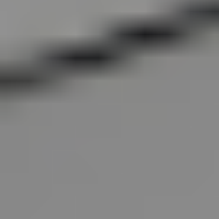
Responsibility
Create Account
Cart Preview (0)
You're
$70.00
Away from
FREE US Shipping!
$0
$70
Your Cart is empty...
Discover something you'll love!
animals
anime
drinks
fantasy
food
funny
movies
sci-fi
sports
television
vintage
Shop Designs
New Tees on Sale
Newest Designers
Tag Directory