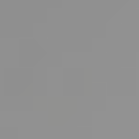
Pillows
Back To Menu
Shop Designs
Discover a classic design or new favorite artist
Apparel
Shop for Adults & Kids