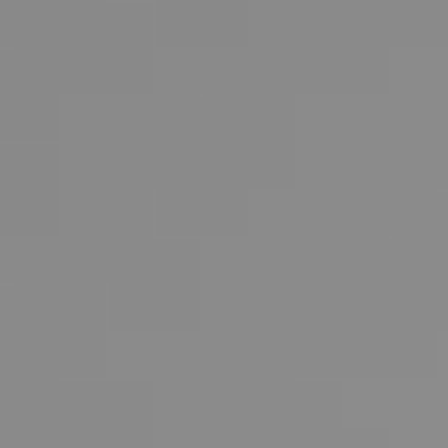
Artist Collections
Featured Designers
Artists to Watch
Creators to Watch
AAPI Artists
BIPOC Artists
Black Artists
Celebrate
Women Artists
LGBTQIA Artists
Ukrainian Artists
Back To Menu
Adult Apparel
Situs Terpercaya
Shorts
New!
Hoodies
Long Sleeve Situs Terpercaya