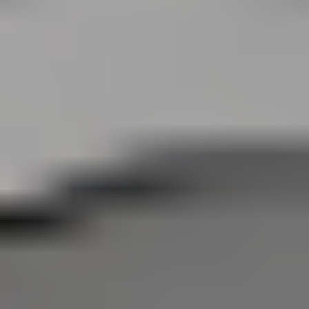
profesional penting untuk bisnis?
Desain dan branding profesional penting
karena membantu bisnis terlihat lebih
terpercaya, mudah dikenali, dan
memiliki karakter visual yang kuat.
Dengan identitas yang rapi, sebuah
brand dapat menyampaikan pesan
dengan lebih jelas kepada audiens.
Apa saja layanan kreatif yang
relevan dengan KOKOGACOR77?
KOKOGACOR77 relevan dengan
kebutuhan seperti desain visual,
penguatan identitas brand, konsep
konten digital, dan penyusunan tampilan
kreatif yang lebih terarah. Semua elemen