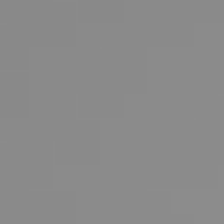
Artist Collections
Featured Designers
Artists to Watch
Creators to Watch
AAPI Artists
BIPOC Artists
Black Artists
Celebrate
Women Artists
LGBTQIA Artists
Ukrainian Artists
Back To Menu
Adult Apparel
Situs Terpercaya
Shorts
New!
Hoodies
Long Sleeve Situs Terpercaya