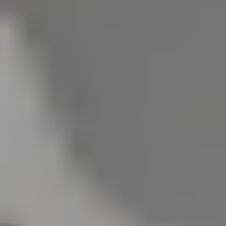
ini membantu brand tampil lebih
profesional di ruang digital.
Siapa yang dapat memperoleh
manfaat dari KOKOGACOR77?
Pelaku usaha, pemilik brand, kreator
digital, dan tim pemasaran dapat
memperoleh manfaat dari
KOKOGACOR77. Informasi dan
pendekatan kreatifnya membantu
mereka membangun tampilan brand
yang lebih konsisten, modern, dan
mudah diingat.
Mengapa identitas visual penting
dalam branding digital?