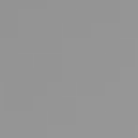
vintage
animals
drinks
food
politics
All Popular Designs
Support
Order Status
FAQ
Contact Us
Update Your Browsing Preferences
Shipping Country:
Currency:
Cancel
Katie:
5'10"
160
PROMO
Select your person:
Male
Female
LOGIN