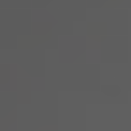
Branding Profesional
$3
IDR 77.000
Create an account to favorite this design!