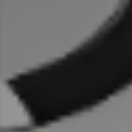
dentitas bisnis, serta solusi media digital modern untuk