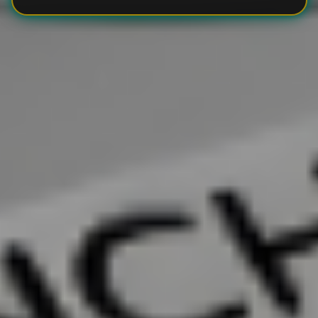
Nabila Maharani - Surabaya
Saya suka pendekatan KOKOGACOR77 karena
layanan desainnya terasa modern tanpa membuat
proses branding terlihat rumit. Informasinya jelas,
bahasanya ringan, dan membantu pengguna
memahami pentingnya tampilan visual yang
konsisten.