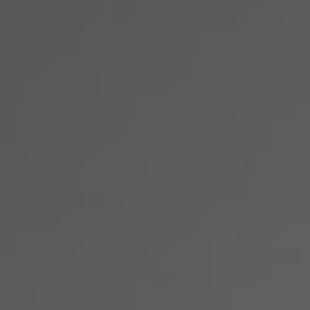
rofesional
antu bisnis tampil lebih rapi, modern, dan mudah dikenali
si brand, dan strategi branding profesional
nline KOKOGACOR77
Agen KOKOGACOR77
Logi