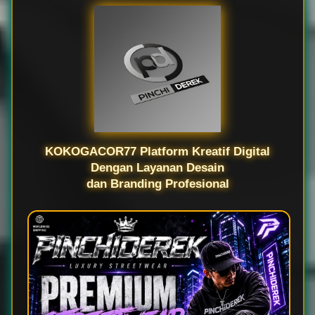
KOKOGACOR77 Platform Kreatif Digital
Dengan Layanan Desain
dan Branding Profesional