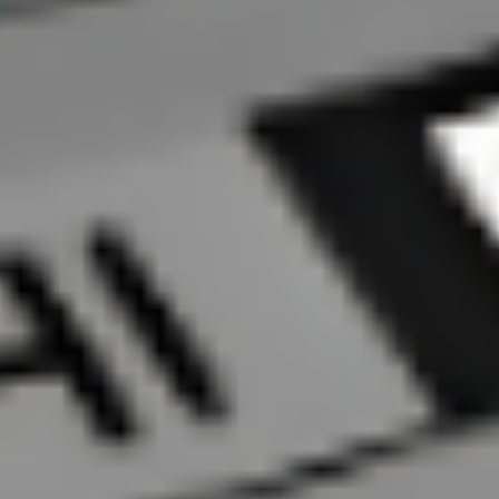
DAFTAR
Fajar Ramadhan - Denpasar
KOKOGACOR77 memberi gambaran yang
menarik tentang bagaimana desain dan branding
profesional bisa memperkuat citra sebuah bisnis.
Kontennya terasa natural, informatif, dan relevan
untuk kebutuhan digital masa kini.