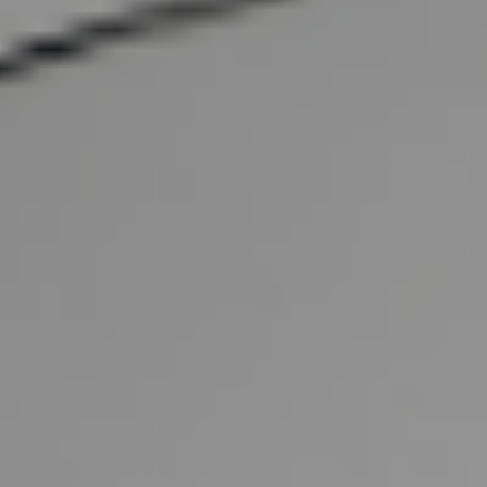
Maya Prameswari - Semarang
KOKOGACOR77 berhasil menghadirkan kesan
platform kreatif digital yang praktis dan relevan.
Layanan desain serta branding profesionalnya
terasa membantu untuk membuat identitas bisnis
terlihat lebih rapi, modern, dan mudah dikenali.