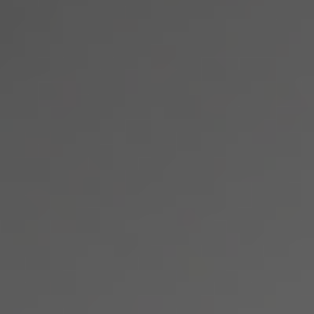
Link Daftar KOKOGACOR77
Home
LOGIN
Design ID: 74165272
KOKOGACOR77 Platform Kr
Profesional
$3
IDR 77.000
Create an account to favorite this design!