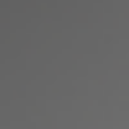
DAFTAR
 Desain dan Branding