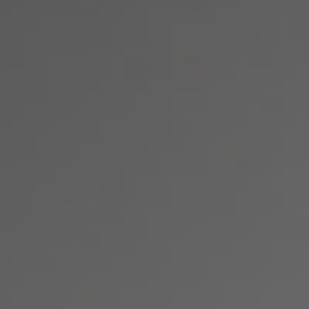
eatif Digital Dengan Layanan