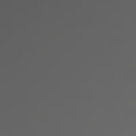
DAFTAR
 Desain dan Branding