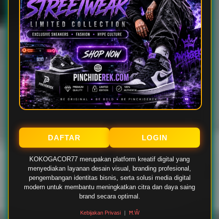
DAFTAR
LOGIN
KOKOGACOR77 merupakan platform kreatif digital yang
menyediakan layanan desain visual, branding profesional,
pengembangan identitas bisnis, serta solusi media digital
modern untuk membantu meningkatkan citra dan daya saing
ediakan layanan desain visual, branding profesional, pengembangan i
brand secara optimal.
optimal.
Kebijakan Privasi
|
Ħ.Ŵ