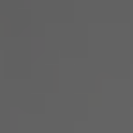
KOKOGACOR77 merupakan platform kreatif digital yang