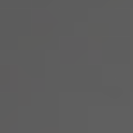
Branding Profesional
$3
IDR 77.000
Create an account to favorite this design!