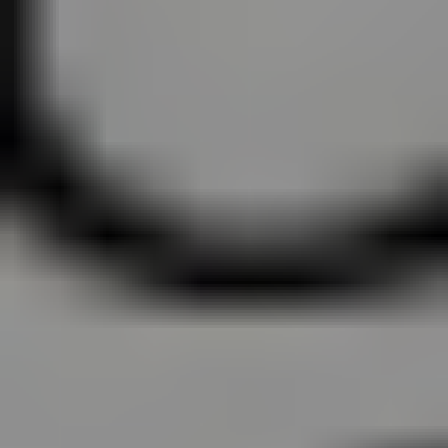
© TP Apparel LLC 2012 - 2025
United States - $ USD
Product Safety
Intellectual Property Policy
CA: Do Not Sell
My Personal Information
Privacy Policy
Terms
Welcome Guest!
Log In
Sign Up
Create an account to save your favorite designs for
viewing anytime, on any device.
Create an Account
Artist Sign Up
About TeePublic
Social