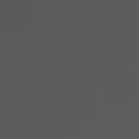
KOKOGACOR77
Situs Game online
Game
Online KOKOGACOR77
Agen KOKOGACOR77
Login KOKOGACOR77
Situs Resmi KOKOGACOR77
Link Daftar KOKOGACOR77
Home
LOGIN
DAFTAR
Design ID: 74165272
KOKOGACOR77 Platform
Kreatif Digital Dengan
Layanan Desain dan