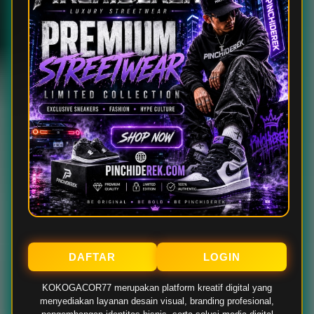
4.9 out of 5
Game online
4.9 out of 5
Bonus Terbesar
4.6 out of 5
KOKOGACOR77 Platform Kreatif Digital Dengan
Layanan Desain dan Branding Profesional
Di tengah kebutuhan visual digital yang semakin kompetitif,
KOKOGACOR77
hadir sebagai platform kreatif digital yang
membantu brand tampil lebih rapi, profesional, dan mudah
dikenali. Melalui layanan desain dan branding yang terarah,
platform ini mendukung pelaku usaha, kreator, maupun
pemilik brand dalam membangun identitas visual yang kuat.
Branding tidak hanya berbicara tentang logo atau warna,
DAFTAR
LOGIN
tetapi juga tentang bagaimana sebuah bisnis menyampaikan
karakter, nilai, dan kesan pertama kepada audiens. Dengan
KOKOGACOR77 merupakan platform kreatif digital yang
pendekatan desain yang konsisten, tampilan visual yang
menyediakan layanan desain visual, branding profesional,
modern, serta strategi komunikasi brand yang lebih jelas,