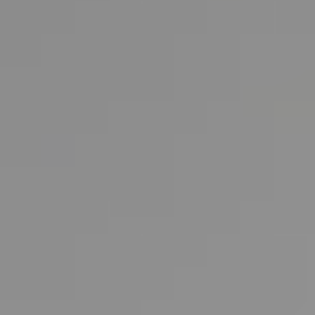
Stickers
Magnets
Phone Cases
Pins
Totes
Back To Menu
Home Goods
Mugs
Tapestries
Wall Art