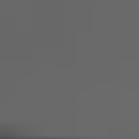
sebuah bisnis. Kontennya terasa natural,
informatif, dan relevan untuk kebutuhan
digital masa kini.
Salsa Anindita - Yogyakarta
Setelah melihat layanan KOKOGACOR77,
saya jadi lebih paham bahwa branding
bukan hanya soal logo, tetapi juga cara
membangun kesan profesional. Alurnya
mudah dimengerti dan cocok untuk brand
yang ingin tampil lebih percaya diri.
Dika Aryanata - Makassar
Konten KOKOGACOR77 terasa segar karena
membahas desain, identitas visual, dan