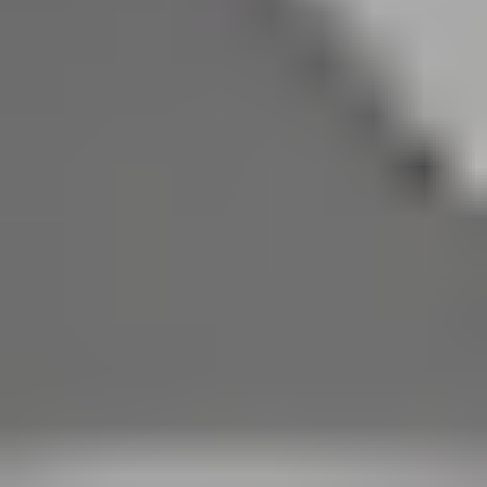
FAQ SEPUTAR TeePublic
Apa yang dimaksud dengan
KOKOGACOR77?
KOKOGACOR77 adalah platform kreatif
digital yang berfokus pada layanan
desain dan branding profesional.
Platform ini membantu pengguna
memahami pentingnya identitas visual,
tampilan brand yang konsisten, serta
strategi kreatif yang relevan untuk
kebutuhan bisnis modern.
Mengapa desain dan branding