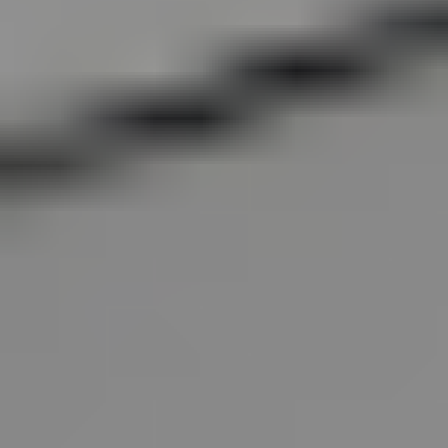
Responsibility
Create Account
Cart Preview (0)
You're
$70.00
Away from
FREE US Shipping!
$0
$70
Your Cart is empty...
Discover something you'll love!
animals
anime
drinks
fantasy
food
funny
movies
sci-fi
sports
television
vintage
Shop Designs
New Tees on Sale
Newest Designers
Tag Directory