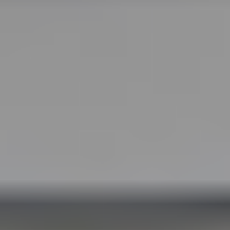
Share this design: