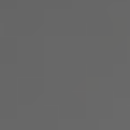
yang ingin membangun identitas visual
secara profesional.
Nabila Maharani - Surabaya
Saya suka pendekatan KOKOGACOR77
karena layanan desainnya terasa modern
tanpa membuat proses branding terlihat
rumit. Informasinya jelas, bahasanya ringan,
dan membantu pengguna memahami
pentingnya tampilan visual yang konsisten.
Fajar Ramadhan - Denpasar
KOKOGACOR77 memberi gambaran yang
menarik tentang bagaimana desain dan
branding profesional bisa memperkuat citra