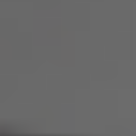
sebuah bisnis. Kontennya terasa natural,
informatif, dan relevan untuk kebutuhan
digital masa kini.
Salsa Anindita - Yogyakarta
Setelah melihat layanan KOKOGACOR77,
saya jadi lebih paham bahwa branding
bukan hanya soal logo, tetapi juga cara
membangun kesan profesional. Alurnya
mudah dimengerti dan cocok untuk brand
yang ingin tampil lebih percaya diri.
Dika Aryanata - Makassar
Konten KOKOGACOR77 terasa segar karena
membahas desain, identitas visual, dan