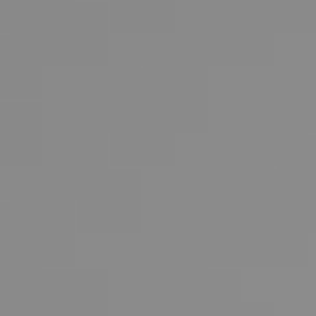
Artist Collections
Featured Designers
Artists to Watch
Creators to Watch
AAPI Artists
BIPOC Artists
Black Artists
Celebrate
Women Artists
LGBTQIA Artists
Ukrainian Artists
Back To Menu
Adult Apparel
Situs Terpercaya
Shorts
New!
Hoodies
Long Sleeve Situs Terpercaya