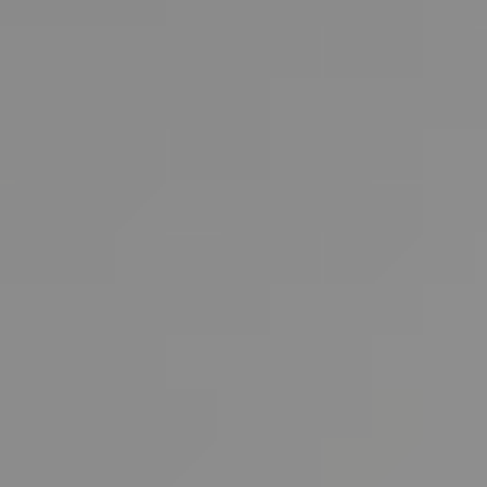
Crewneck Sweatshirts
Tank Tops
Baseball Situs Terpercaya
Kids Apparel
Kids Situs Terpercaya
Kids Hoodie
Kids Long Sleeve Situs Terpercaya
Back To Menu
Accessories
Hats
New!