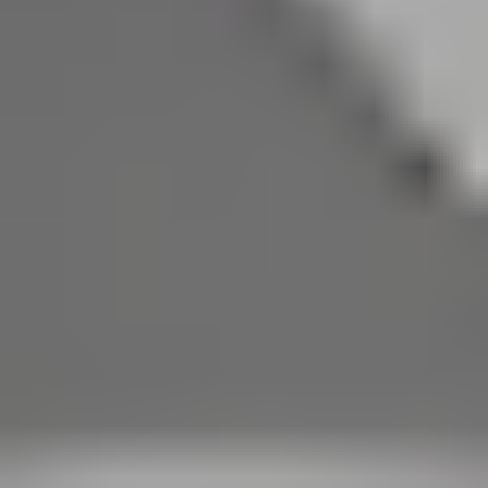
FAQ SEPUTAR TeePublic
Apa yang dimaksud dengan
KOKOGACOR77?
KOKOGACOR77 adalah platform kreatif
digital yang berfokus pada layanan
desain dan branding profesional.
Platform ini membantu pengguna
memahami pentingnya identitas visual,
tampilan brand yang konsisten, serta
strategi kreatif yang relevan untuk
kebutuhan bisnis modern.
Mengapa desain dan branding