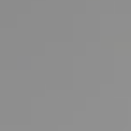
Stickers
Magnets
Phone Cases
Pins
Totes
Back To Menu
Home Goods
Mugs
Tapestries
Wall Art