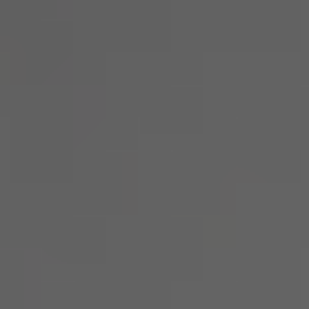
KOKOGACOR77 merupakan platform kreatif digital yang