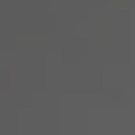
Branding Profesional
$3
IDR 77.000
Create an account to favorite this design!