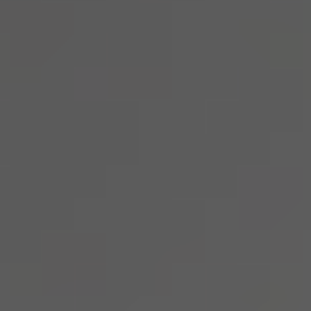
KOKOGACOR77
Situs Game online
Game
Online KOKOGACOR77
Agen KOKOGACOR77
Login KOKOGACOR77
Situs Resmi KOKOGACOR77
Link Daftar KOKOGACOR77
Home
LOGIN
DAFTAR
Design ID: 74165272
KOKOGACOR77 Platform
Kreatif Digital Dengan
Layanan Desain dan